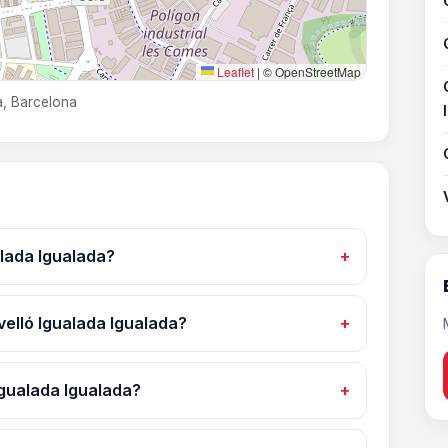
Leaflet
|
© OpenStreetMap
a, Barcelona
lada Igualada?
velló Igualada Igualada?
gualada Igualada?