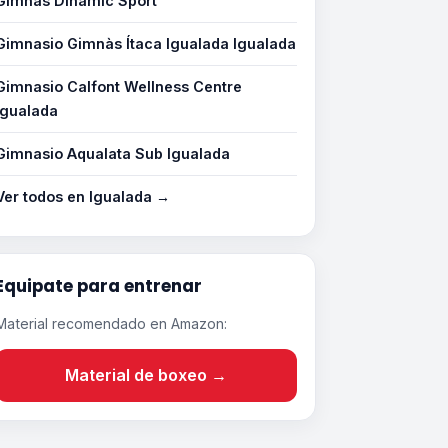
Gimnàs Dinàmic Sport
Gimnasio Gimnàs Ítaca Igualada Igualada
Gimnasio Calfont Wellness Centre
Igualada
Gimnasio Aqualata Sub Igualada
Ver todos en Igualada →
Equipate para entrenar
Material recomendado en Amazon:
Material de boxeo →