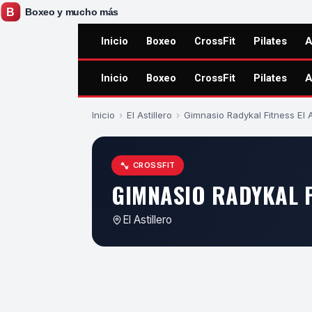
Inicio
Boxeo
CrossFit
Pilates
A
Inicio
Boxeo
CrossFit
Pilates
A
Inicio
›
El Astillero
›
Gimnasio Radykal Fitness El A
CROSSFIT
GIMNASIO RADYKAL F
El Astillero