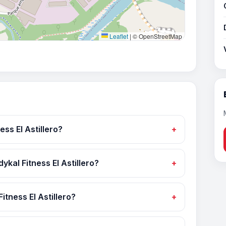
Leaflet
|
© OpenStreetMap
ss El Astillero?
ykal Fitness El Astillero?
tness El Astillero?