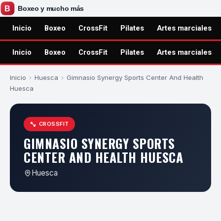
Inicio
Boxeo
CrossFit
Pilates
Artes marciales
Inicio
Boxeo
CrossFit
Pilates
Artes marciales
Inicio
›
Huesca
›
Gimnasio Synergy Sports Center And Health
Huesca
CROSSFIT
GIMNASIO SYNERGY SPORTS
CENTER AND HEALTH HUESCA
Huesca