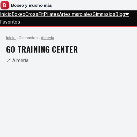
Inicio
Boxeo
CrossFit
Pilates
Artes marciales
Gimnasios
Blog
❤
Favoritos
Inicio
› Gimnasios ›
Almería
GO TRAINING CENTER
📍 Almería