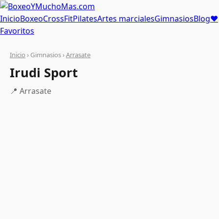
Inicio
Boxeo
CrossFit
Pilates
Artes marciales
Gimnasios
Blog
❤
Favoritos
Inicio
› Gimnasios ›
Arrasate
Irudi Sport
📍 Arrasate