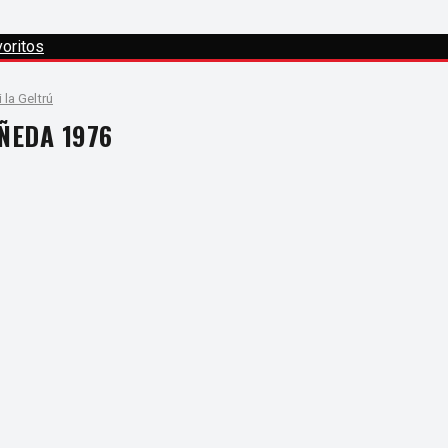
oritos
 la Geltrú
ÑEDA 1976