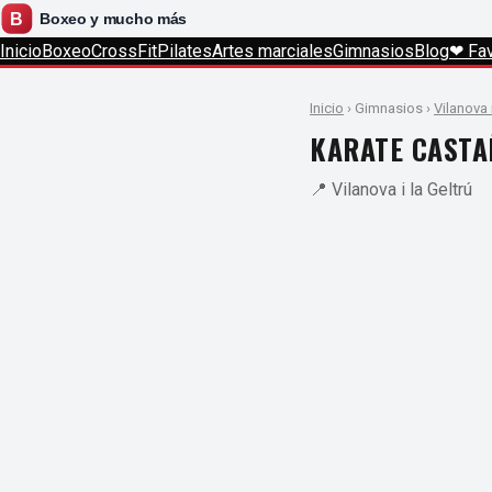
Inicio
Boxeo
CrossFit
Pilates
Artes marciales
Gimnasios
Blog
❤ Fav
Inicio
› Gimnasios ›
Vilanova i
KARATE CASTA
📍 Vilanova i la Geltrú