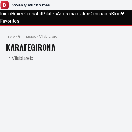
Inicio
Boxeo
CrossFit
Pilates
Artes marciales
Gimnasios
Blog
❤
Favoritos
Inicio
› Gimnasios ›
Vilablareix
KARATEGIRONA
📍 Vilablareix