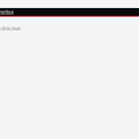
oritos
a de la Vega