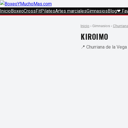
Inicio
Boxeo
CrossFit
Pilates
Artes marciales
Gimnasios
Blog
❤ Fav
Inicio
› Gimnasios ›
Churrian
KIROIMO
📍 Churriana de la Vega