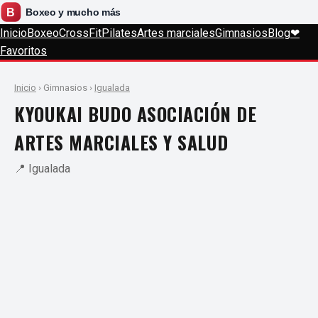
Inicio
Boxeo
CrossFit
Pilates
Artes marciales
Gimnasios
Blog
❤
Favoritos
Inicio
› Gimnasios ›
Igualada
KYOUKAI BUDO ASOCIACIÓN DE
ARTES MARCIALES Y SALUD
📍 Igualada