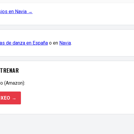
sios en Navia →
as de danza en España
o en
Navia
.
NTRENAR
o (Amazon):
OXEO →