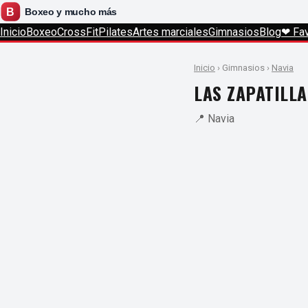
Inicio
Boxeo
CrossFit
Pilates
Artes marciales
Gimnasios
Blog
❤ Fav
Inicio
› Gimnasios ›
Navia
LAS ZAPATILLA
📍 Navia