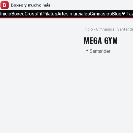
Inicio
Boxeo
CrossFit
Pilates
Artes marciales
Gimnasios
Blog
❤ Fav
Inicio
› Gimnasios ›
Santand
MEGA GYM
📍 Santander