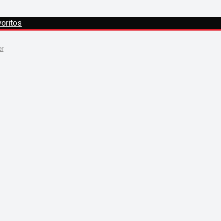
oritos
er