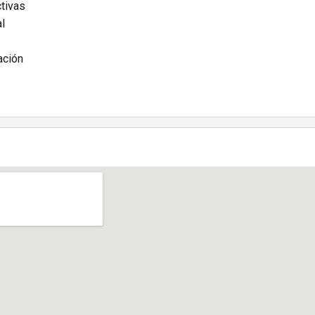
tivas
l
ación