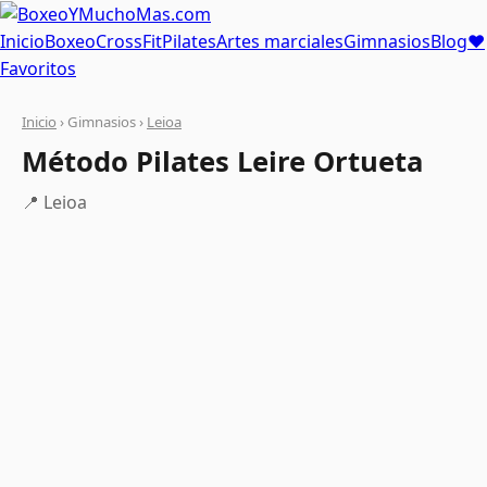
Inicio
Boxeo
CrossFit
Pilates
Artes marciales
Gimnasios
Blog
❤
Favoritos
Inicio
› Gimnasios ›
Leioa
Método Pilates Leire Ortueta
📍 Leioa