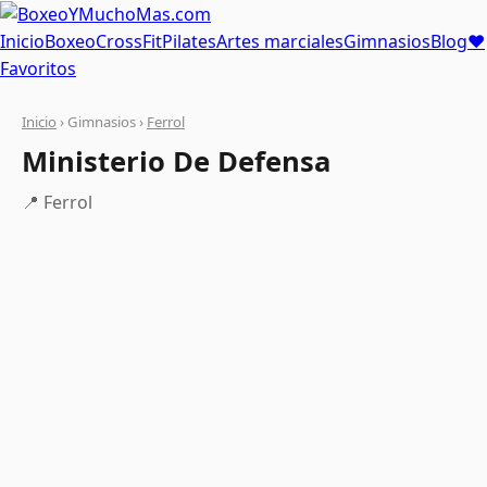
Inicio
Boxeo
CrossFit
Pilates
Artes marciales
Gimnasios
Blog
❤
Favoritos
Inicio
› Gimnasios ›
Ferrol
Ministerio De Defensa
📍 Ferrol