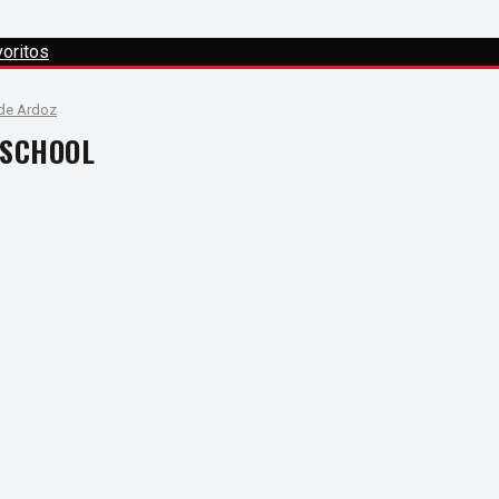
oritos
 de Ardoz
 SCHOOL