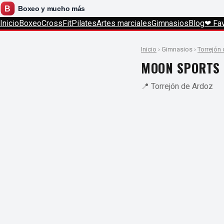
Inicio
Boxeo
CrossFit
Pilates
Artes marciales
Gimnasios
Blog
❤ Fav
Inicio
› Gimnasios ›
Torrejón
MOON SPORTS
📍 Torrejón de Ardoz