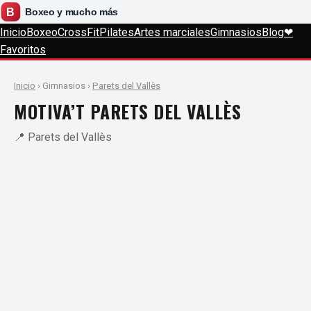
Inicio
Boxeo
CrossFit
Pilates
Artes marciales
Gimnasios
Blog
❤
Favoritos
Inicio
› Gimnasios ›
Parets del Vallès
MOTIVA’T PARETS DEL VALLÈS
📍 Parets del Vallès