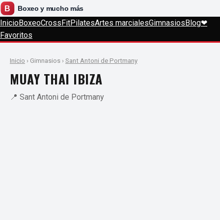
Inicio
Boxeo
CrossFit
Pilates
Artes marciales
Gimnasios
Blog
❤
Favoritos
Inicio
› Gimnasios ›
Sant Antoni de Portmany
MUAY THAI IBIZA
📍 Sant Antoni de Portmany