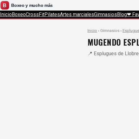
Inicio
Boxeo
CrossFit
Pilates
Artes marciales
Gimnasios
Blog
❤ Fav
Inicio
› Gimnasios ›
Esplugue
MUGENDO ESP
📍 Esplugues de Llobre