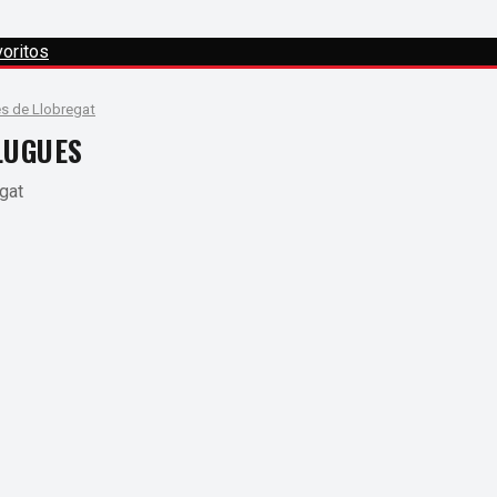
oritos
s de Llobregat
LUGUES
gat