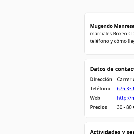
Mugendo Manres
marciales Boxeo Cla
teléfono y cómo lle
Datos de contac
Dirección
Carrer 
Teléfono
676 33 
Web
http:/
Precios
30 - 80
Actividades y se