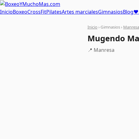
Inicio
Boxeo
CrossFit
Pilates
Artes marciales
Gimnasios
Blog
❤ 
Inicio
› Gimnasios ›
Manres
Mugendo Ma
📍 Manresa