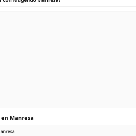
r con Mugendo Manresa?
s en Manresa
Manresa