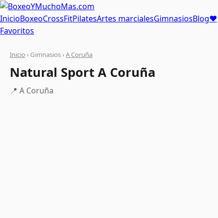
Inicio
Boxeo
CrossFit
Pilates
Artes marciales
Gimnasios
Blog
❤
Favoritos
Inicio
› Gimnasios ›
A Coruña
Natural Sport A Coruña
📍 A Coruña