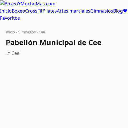
Inicio
Boxeo
CrossFit
Pilates
Artes marciales
Gimnasios
Blog
❤
Favoritos
Inicio
› Gimnasios ›
Cee
Pabellón Municipal de Cee
📍 Cee