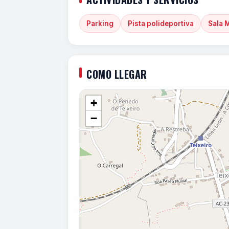
Parking
Pista polideportiva
Sala 
COMO LLEGAR
+
−