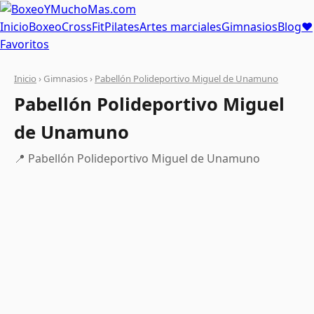
Inicio
Boxeo
CrossFit
Pilates
Artes marciales
Gimnasios
Blog
❤
Favoritos
Inicio
› Gimnasios ›
Pabellón Polideportivo Miguel de Unamuno
Pabellón Polideportivo Miguel
de Unamuno
📍 Pabellón Polideportivo Miguel de Unamuno