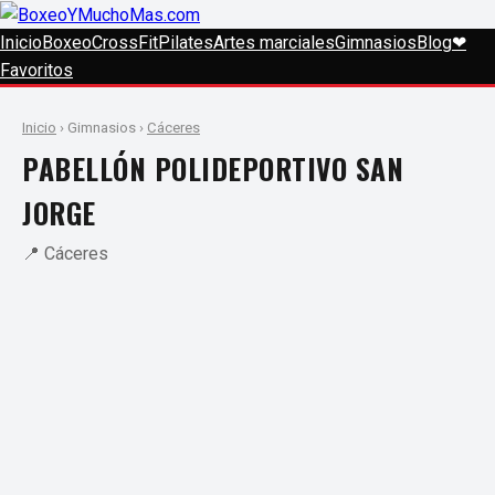
Inicio
Boxeo
CrossFit
Pilates
Artes marciales
Gimnasios
Blog
❤
Favoritos
Inicio
› Gimnasios ›
Cáceres
PABELLÓN POLIDEPORTIVO SAN
JORGE
📍 Cáceres