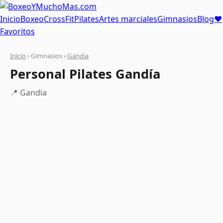
Inicio
Boxeo
CrossFit
Pilates
Artes marciales
Gimnasios
Blog
❤
Favoritos
Inicio
› Gimnasios ›
Gandia
Personal Pilates Gandía
📍 Gandia