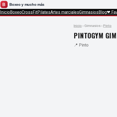
Inicio
Boxeo
CrossFit
Pilates
Artes marciales
Gimnasios
Blog
❤ Fav
Inicio
› Gimnasios ›
Pinto
PINTOGYM GIM
📍 Pinto