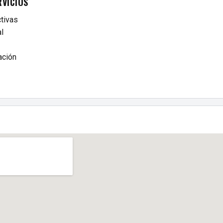
RVICIOS
tivas
l
ación