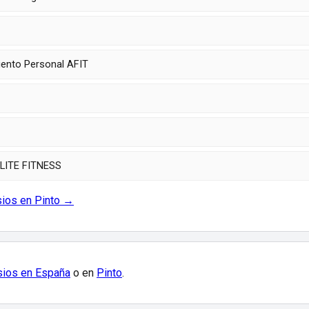
iento Personal AFIT
LITE FITNESS
sios en Pinto →
ios en España
o en
Pinto
.