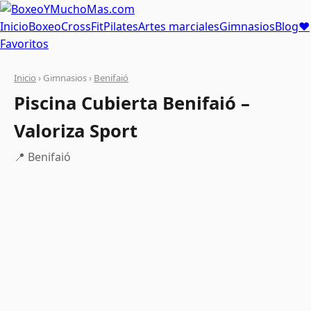
Inicio
Boxeo
CrossFit
Pilates
Artes marciales
Gimnasios
Blog
❤
Favoritos
Inicio
› Gimnasios ›
Benifaió
Piscina Cubierta Benifaió –
Valoriza Sport
📍 Benifaió