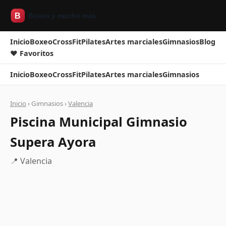
Inicio
Boxeo
CrossFit
Pilates
Artes marciales
Gimnasios
Blog
❤ Favoritos
Inicio
Boxeo
CrossFit
Pilates
Artes marciales
Gimnasios
Inicio
› Gimnasios ›
Valencia
Piscina Municipal Gimnasio
Supera Ayora
📍 Valencia