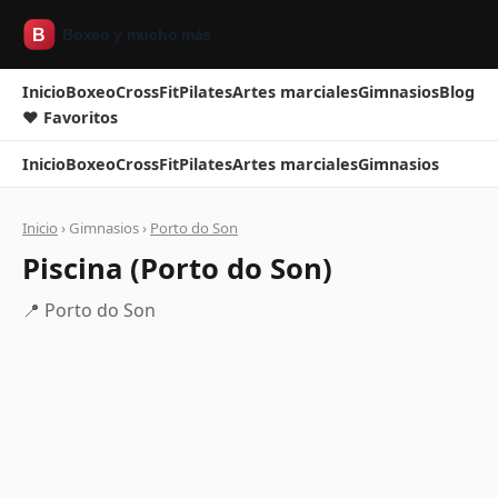
Inicio
Boxeo
CrossFit
Pilates
Artes marciales
Gimnasios
Blog
❤ Favoritos
Inicio
Boxeo
CrossFit
Pilates
Artes marciales
Gimnasios
Inicio
› Gimnasios ›
Porto do Son
Piscina (Porto do Son)
📍 Porto do Son