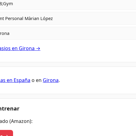
38;Gym
nt Personal Màrian López
irona
asios en Girona →
nas en España
o en
Girona
.
ntrenar
ado (Amazon):