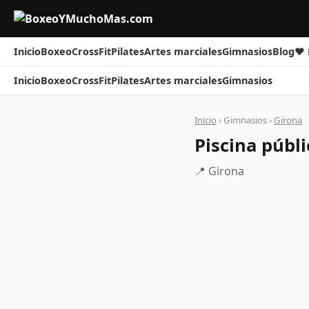
Inicio
Boxeo
CrossFit
Pilates
Artes marciales
Gimnasios
Blog
❤ 
Inicio
Boxeo
CrossFit
Pilates
Artes marciales
Gimnasios
Inicio
› Gimnasios ›
Girona
Piscina públi
📍 Girona