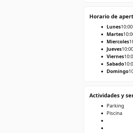
Horario de aper
Lunes
10:00
Martes
10:0
Miercoles
1
Jueves
10:00
Viernes
10:0
Sabado
10:0
Domingo
10
Actividades y se
Parking
Piscina