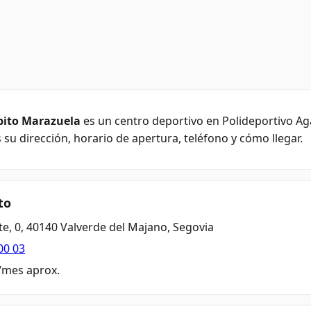
pito Marazuela
es un centro deportivo en Polideportivo Ag
 su dirección, horario de apertura, teléfono y cómo llegar.
to
te, 0, 40140 Valverde del Majano, Segovia
00 03
€/mes aprox.