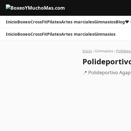
Inicio
Boxeo
CrossFit
Pilates
Artes marciales
Gimnasios
Blog
❤ 
Inicio
Boxeo
CrossFit
Pilates
Artes marciales
Gimnasios
Inicio
› Gimnasios ›
Polidepo
Polideportiv
📍 Polideportivo Aga