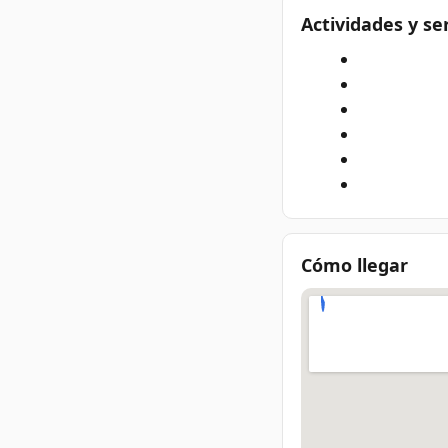
Actividades y se
Cómo llegar