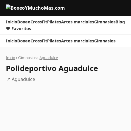
Inicio
Boxeo
CrossFit
Pilates
Artes marciales
Gimnasios
Blog
❤ Favoritos
Inicio
Boxeo
CrossFit
Pilates
Artes marciales
Gimnasios
Inicio
› Gimnasios ›
Aguadulce
Polideportivo Aguadulce
📍 Aguadulce