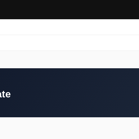
Artes marciales
Gimnasios
Blog
❤ Favoritos
Artes marciales
Gimnasios
Blog
❤ Favoritos
ate