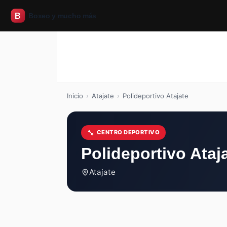
Inicio
Boxeo
CrossFit
Pilates
Inicio
Boxeo
CrossFit
Pilates
Inicio
›
Atajate
›
Polideportivo Atajate
CENTRO DEPORTIVO
Polideportivo Ataj
Atajate