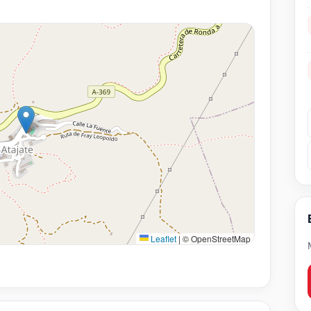
Leaflet
|
© OpenStreetMap