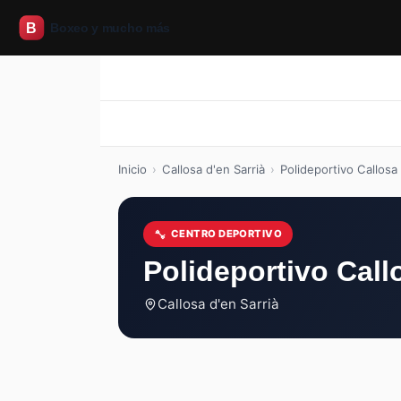
Inicio
Boxeo
CrossFit
Pilates
Inicio
Boxeo
CrossFit
Pilates
Inicio
›
Callosa d'en Sarrià
›
Polideportivo Callosa
CENTRO DEPORTIVO
Polideportivo Call
Callosa d'en Sarrià