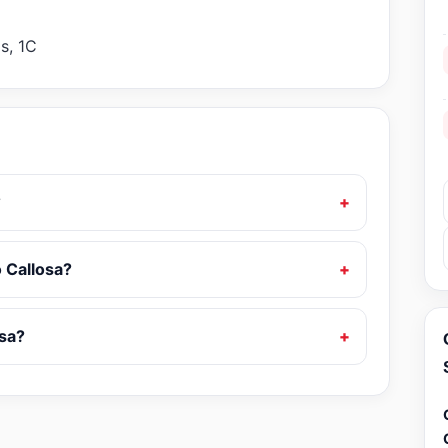
s, 1C
?
o Callosa?
osa?