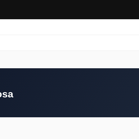
Artes marciales
Gimnasios
Blog
❤ Favoritos
Artes marciales
Gimnasios
Blog
❤ Favoritos
osa