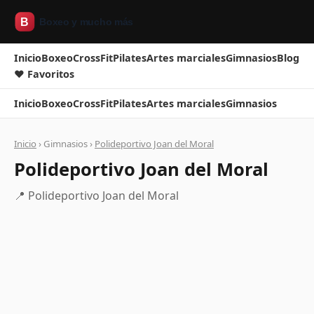
Inicio
Boxeo
CrossFit
Pilates
Artes marciales
Gimnasios
Blog
❤ Favoritos
Inicio
Boxeo
CrossFit
Pilates
Artes marciales
Gimnasios
Inicio
› Gimnasios ›
Polideportivo Joan del Moral
Polideportivo Joan del Moral
📍 Polideportivo Joan del Moral