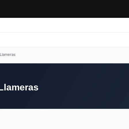
Artes marciales
Gimnasios
Blog
❤ Favoritos
Artes marciales
Gimnasios
Blog
❤ Favoritos
 Llameras
 Llameras