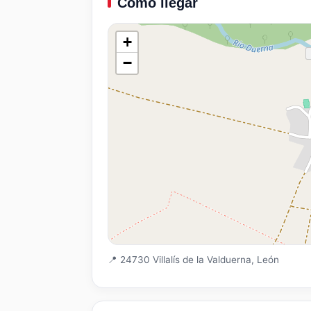
Como llegar
+
−
📍 24730 Villalís de la Valduerna, León