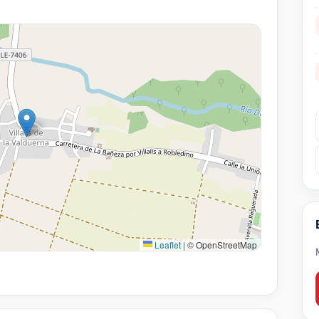
Leaflet
|
© OpenStreetMap