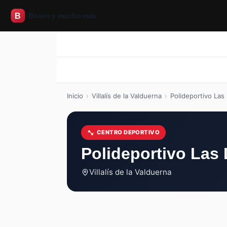
Inicio
Boxeo
CrossFit
Pilates
Inicio
Boxeo
CrossFit
Pilates
Inicio
›
Villalís de la Valduerna
›
Polideportivo Las
CENTRO DEPORTIVO
Polideportivo Las
Villalís de la Valduerna