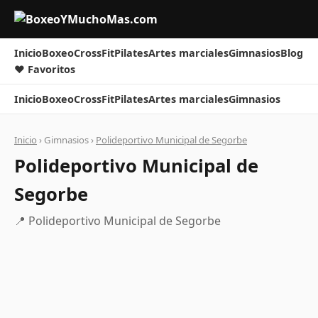
Inicio
Boxeo
CrossFit
Pilates
Artes marciales
Gimnasios
Blog
❤ Favoritos
Inicio
Boxeo
CrossFit
Pilates
Artes marciales
Gimnasios
Inicio
› Gimnasios ›
Polideportivo Municipal de Segorbe
Polideportivo Municipal de
Segorbe
📍 Polideportivo Municipal de Segorbe