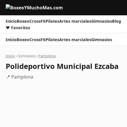
Inicio
Boxeo
CrossFit
Pilates
Artes marciales
Gimnasios
Blog
❤ Favoritos
Inicio
Boxeo
CrossFit
Pilates
Artes marciales
Gimnasios
Inicio
› Gimnasios ›
Pamplona
Polideportivo Municipal Ezcaba
📍 Pamplona