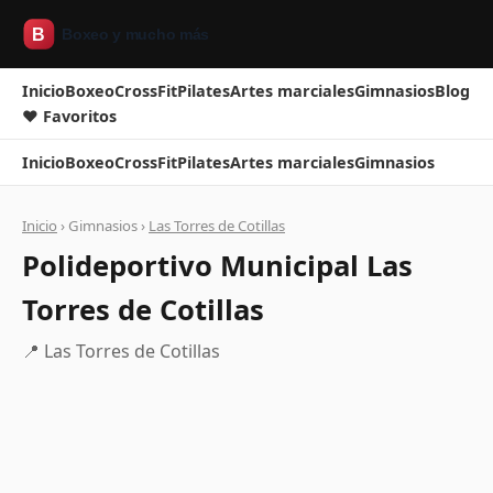
Inicio
Boxeo
CrossFit
Pilates
Artes marciales
Gimnasios
Blog
❤ Favoritos
Inicio
Boxeo
CrossFit
Pilates
Artes marciales
Gimnasios
Inicio
› Gimnasios ›
Las Torres de Cotillas
Polideportivo Municipal Las
Torres de Cotillas
📍 Las Torres de Cotillas