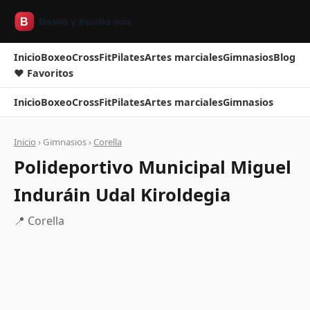
Inicio
Boxeo
CrossFit
Pilates
Artes marciales
Gimnasios
Blog
❤ Favoritos
Inicio
Boxeo
CrossFit
Pilates
Artes marciales
Gimnasios
Inicio
› Gimnasios ›
Corella
Polideportivo Municipal Miguel
Induráin Udal Kiroldegia
📍 Corella