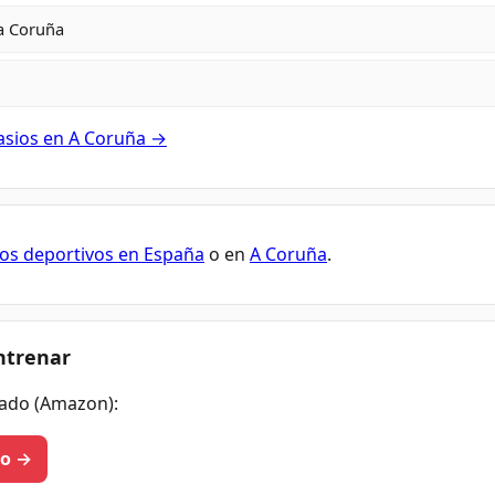
a Coruña
asios en A Coruña →
os deportivos en España
o en
A Coruña
.
ntrenar
ado (Amazon):
eo →