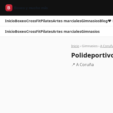
Inicio
Boxeo
CrossFit
Pilates
Artes marciales
Gimnasios
Blog
❤ 
Inicio
Boxeo
CrossFit
Pilates
Artes marciales
Gimnasios
Inicio
› Gimnasios ›
A Coruñ
Polideportiv
📍 A Coruña