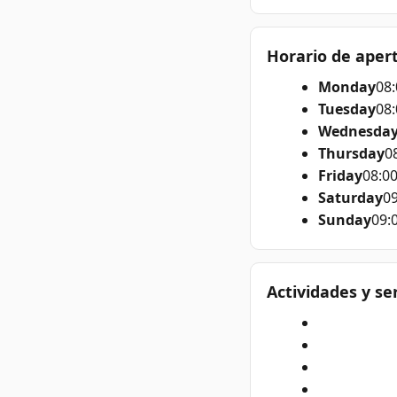
Horario de aper
Monday
08:
Tuesday
08:
Wednesda
Thursday
08
Friday
08:00
Saturday
09
Sunday
09:0
Actividades y se