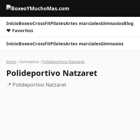
Inicio
Boxeo
CrossFit
Pilates
Artes marciales
Gimnasios
Blog
❤ Favoritos
Inicio
Boxeo
CrossFit
Pilates
Artes marciales
Gimnasios
Inicio
› Gimnasios ›
Polideportivo Natzaret
Polideportivo Natzaret
📍 Polideportivo Natzaret