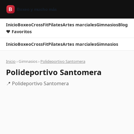
Inicio
Boxeo
CrossFit
Pilates
Artes marciales
Gimnasios
Blog
❤ Favoritos
Inicio
Boxeo
CrossFit
Pilates
Artes marciales
Gimnasios
Inicio
› Gimnasios ›
Polideportivo Santomera
Polideportivo Santomera
📍 Polideportivo Santomera