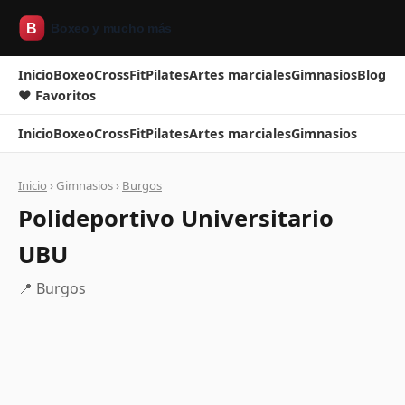
Inicio
Boxeo
CrossFit
Pilates
Artes marciales
Gimnasios
Blog
❤ Favoritos
Inicio
Boxeo
CrossFit
Pilates
Artes marciales
Gimnasios
Inicio
› Gimnasios ›
Burgos
Polideportivo Universitario
UBU
📍 Burgos