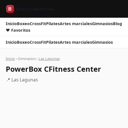
Inicio
Boxeo
CrossFit
Pilates
Artes marciales
Gimnasios
Blog
❤ Favoritos
Inicio
Boxeo
CrossFit
Pilates
Artes marciales
Gimnasios
Inicio
› Gimnasios ›
Las Lagunas
PowerBox CFitness Center
📍 Las Lagunas