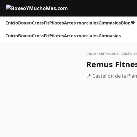
Inicio
Boxeo
CrossFit
Pilates
Artes marciales
Gimnasios
Blog
❤ 
Inicio
Boxeo
CrossFit
Pilates
Artes marciales
Gimnasios
Inicio
› Gimnasios ›
Castelló
Remus Fitne
📍 Castellón de la Pla