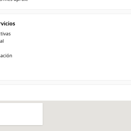
rvicios
tivas
al
lación