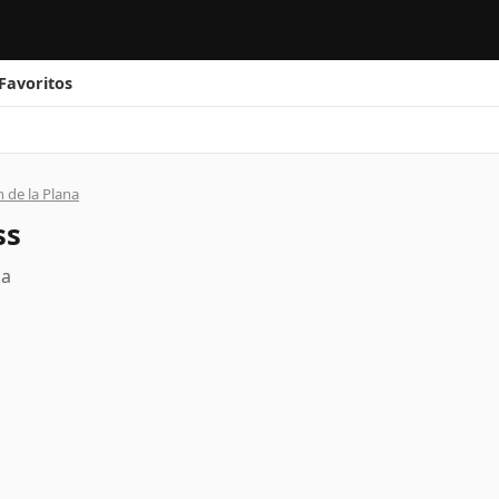
Favoritos
n de la Plana
ss
na