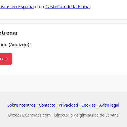
sios en España
o en
Castellón de la Plana
.
ntrenar
ado (Amazon):
eo →
Sobre nosotros
·
Contacto
·
Privacidad
·
Cookies
·
Aviso legal
BoxeoYMuchoMas.com · Directorio de gimnasios de España