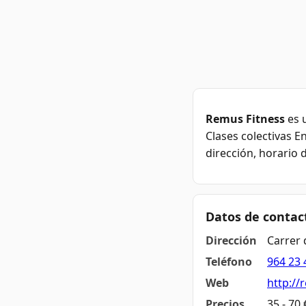
Remus Fitness
es u
Clases colectivas E
dirección, horario 
Datos de contac
Dirección
Carrer 
Teléfono
964 23 
Web
http://
Precios
35 - 70