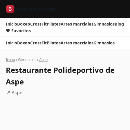
Inicio
Boxeo
CrossFit
Pilates
Artes marciales
Gimnasios
Blog
❤ Favoritos
Inicio
Boxeo
CrossFit
Pilates
Artes marciales
Gimnasios
Inicio
› Gimnasios ›
Aspe
Restaurante Polideportivo de
Aspe
📍 Aspe