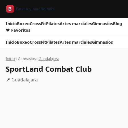
Inicio
Boxeo
CrossFit
Pilates
Artes marciales
Gimnasios
Blog
❤ Favoritos
Inicio
Boxeo
CrossFit
Pilates
Artes marciales
Gimnasios
Inicio
› Gimnasios ›
Guadalajara
SportLand Combat Club
📍 Guadalajara