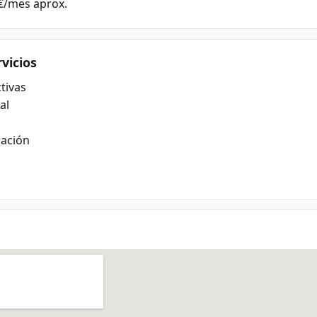
 €/mes aprox.
rvicios
tivas
al
lación