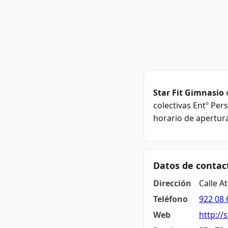
Star Fit Gimnasio
e
colectivas Entº Per
horario de apertura
Datos de contac
Dirección
Calle A
Teléfono
922 08 
Web
http://