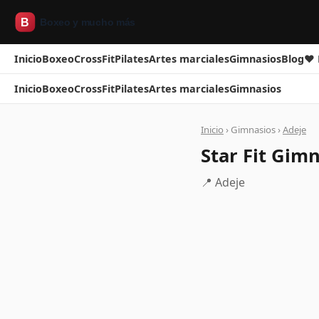
Inicio
Boxeo
CrossFit
Pilates
Artes marciales
Gimnasios
Blog
❤ 
Inicio
Boxeo
CrossFit
Pilates
Artes marciales
Gimnasios
Inicio
› Gimnasios ›
Adeje
Star Fit Gim
📍 Adeje