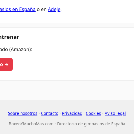
sios en España
o en
Adeje
.
ntrenar
ado (Amazon):
eo →
Sobre nosotros
·
Contacto
·
Privacidad
·
Cookies
·
Aviso legal
BoxeoYMuchoMas.com · Directorio de gimnasios de España