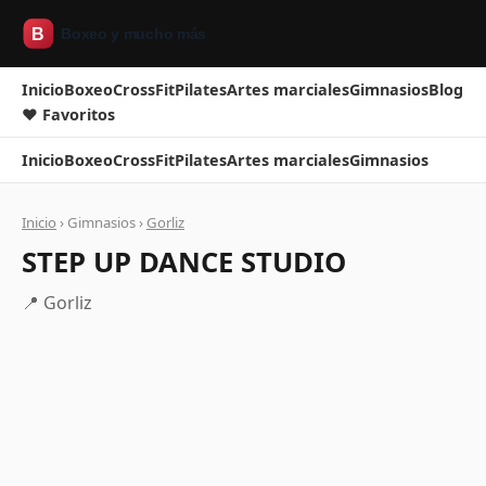
Inicio
Boxeo
CrossFit
Pilates
Artes marciales
Gimnasios
Blog
❤ Favoritos
Inicio
Boxeo
CrossFit
Pilates
Artes marciales
Gimnasios
Inicio
› Gimnasios ›
Gorliz
STEP UP DANCE STUDIO
📍 Gorliz