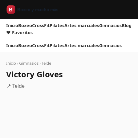
Inicio
Boxeo
CrossFit
Pilates
Artes marciales
Gimnasios
Blog
❤ Favoritos
Inicio
Boxeo
CrossFit
Pilates
Artes marciales
Gimnasios
Inicio
› Gimnasios ›
Telde
Victory Gloves
📍 Telde